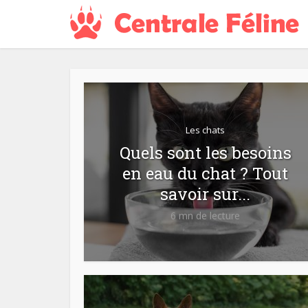
Les chats
Quels sont les besoins
en eau du chat ? Tout
savoir sur...
6 mn de lecture