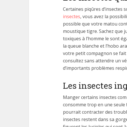
Certaines piqûres d’insectes 
insectes
, vous avez la possibi
possible que votre matou cont
moustique tigre. Sachez que j
toxiques à l’homme le sont éga
la queue blanche et l’hobo arai
votre petit compagnon se fait
consultez sans attendre un vé
d’importants problèmes respir
Les insectes in
Manger certains insectes comme
consomme trop en une seule fois
pourrait contracter des trouble
insectes restent dans sa gorge
figurent les lucioles qui sont 