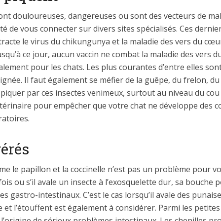
sont douloureuses, dangereuses ou sont des vecteurs de ma
lité de vous connecter sur divers sites spécialisés. Ces derni
racte le virus du chikungunya et la maladie des vers du cœu
usqu’à ce jour, aucun vaccin ne combat la maladie des vers d
lement pour les chats. Les plus courantes d’entre elles sont 
gnée. Il faut également se méfier de la guêpe, du frelon, du b
 piquer par ces insectes venimeux, surtout au niveau du cou
térinaire pour empêcher que votre chat ne développe des c
atoires.
gérés
 le papillon et la coccinelle n’est pas un problème pour votr
 ou s’il avale un insecte à l’exosquelette dur, sa bouche pou
s gastro-intestinaux. C’est le cas lorsqu’il avale des punaise
 et l’étouffent est également à considérer. Parmi les petites
à l’origine de sérieux problèmes intestinaux. Les chenilles p