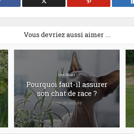
Vous devriez aussi aimer ...
Les chats
Pourquoi faut-il assurer
son chat de race ?
3 mn de lecture